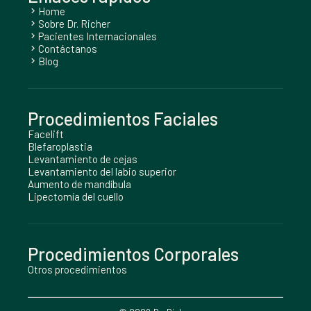
Home
chevron_right
Sobre Dr. Richer
chevron_right
Pacientes Internacionales
chevron_right
Contáctanos
chevron_right
Blog
chevron_right
Procedimientos Faciales
Facelift
Blefaroplastia
Levantamiento de cejas
Levantamiento del labio superior
Aumento de mandíbula
Lipectomía del cuello
Procedimientos Corporales
Otros procedimientos