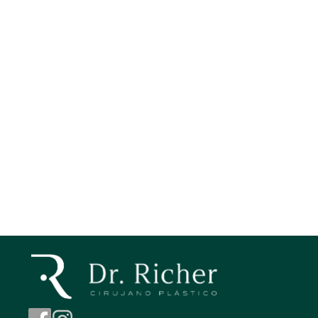
Tags
Contorno de ojos
Botox
eyebrow lift
Lifting Facial
Aumento de mentón
Blefaroplastia