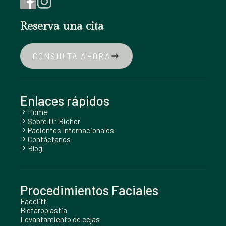
Reserva una cita
CONSULTA AHORA
east
Enlaces rápidos
Home
chevron_right
Sobre Dr. Richer
chevron_right
Pacientes Internacionales
chevron_right
Contáctanos
chevron_right
Blog
chevron_right
Procedimientos Faciales
Facelift
Blefaroplastia
Levantamiento de cejas