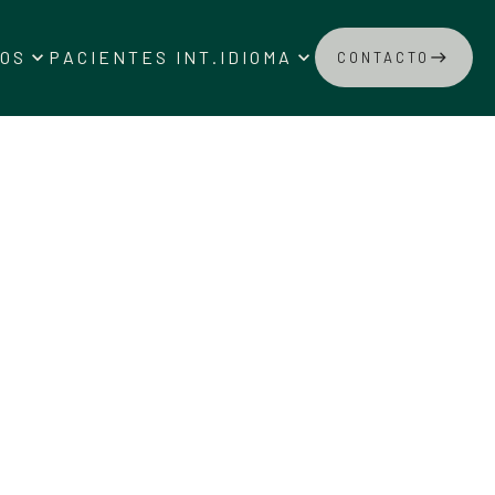
keyboard_arrow_down
keyboard_arrow_down
IOS
PACIENTES INT.
IDIOMA
CONTACTO
east