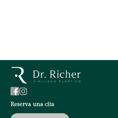
Contorno de ojos
Botox
eyebrow lift
Lifting Facial
Aumento de mentón
Blefaroplastia
Reserva una cita