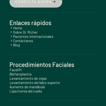
CONSULTA AHORA
east
Enlaces rápidos
Home
chevron_right
Sobre Dr. Richer
chevron_right
Pacientes Internacionales
chevron_right
Contáctanos
chevron_right
Blog
chevron_right
Procedimientos Faciales
Facelift
Blefaroplastia
Levantamiento de cejas
Levantamiento del labio superior
Aumento de mandíbula
Lipectomía del cuello