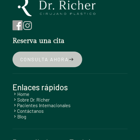
Reserva una cita
CONSULTA AHORA
east
Enlaces rápidos
Home
chevron_right
Sobre Dr. Richer
chevron_right
Pacientes Internacionales
chevron_right
Contáctanos
chevron_right
Blog
chevron_right