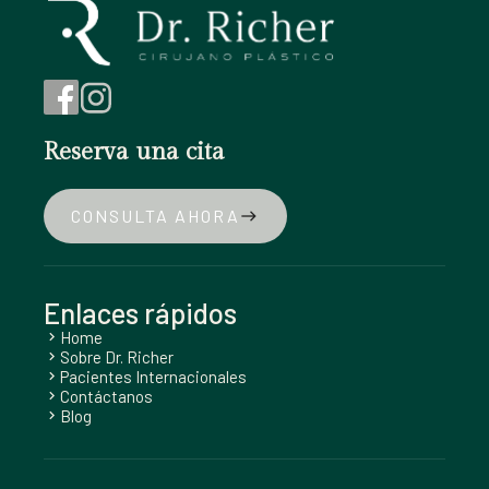
Reserva una cita
CONSULTA AHORA
east
Enlaces rápidos
Home
chevron_right
Sobre Dr. Richer
chevron_right
Pacientes Internacionales
chevron_right
Contáctanos
chevron_right
Blog
chevron_right