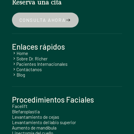
Reserva una cita
CONSULTA AHORA
east
Enlaces rápidos
Home
chevron_right
Sobre Dr. Richer
chevron_right
Pacientes Internacionales
chevron_right
Contáctanos
chevron_right
Blog
chevron_right
Procedimientos Faciales
Facelift
Blefaroplastia
Levantamiento de cejas
Levantamiento del labio superior
Aumento de mandíbula
Lipectomía del cuello